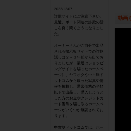
2023/12/07
詐欺サイトにご注意下さい。
動画
最近、ボート関連の詐欺の話
しを良く聞くようになりまし
た。
オーナーさんがご自分で出品
される掲示板サイトでの詐欺
話しは２～３年前から出てお
りましたが、最近はショッピ
ングサイトを騙ったホームペ
ージに、ヤフオクや中古艇ド
ットコムから取った写真や情
報を掲載し、通常価格の半額
以下で出品し、購入しようと
した方のお金やクレジットカ
ード番号を騙し取るホームペ
ージがいくつか確認されてお
ります。
中古艇ドットコムでは、ホー