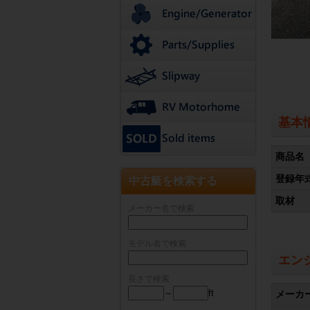
基本
商品名
登録年
中古艇を検索する
取材
メーカー名で検索
モデル名で検索
エン
長さで検索
～
ft
メーカ