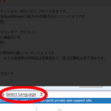
ント
ディーゼル（6CX -GT）プロペラ付きです。
360ps2600rpmで最大が430馬力のエンジンだそうです。
照）
マリンギア（YX-71-１）
に減速比2.91
照）
の約40ftの艇についていたようです。
、オイル交換等の消耗品は交換済みで、陸上試運転も完了済みです。
プロペラ
径約65㎜（写真参照）
ーターは中古のため正確な時間はわかりません。