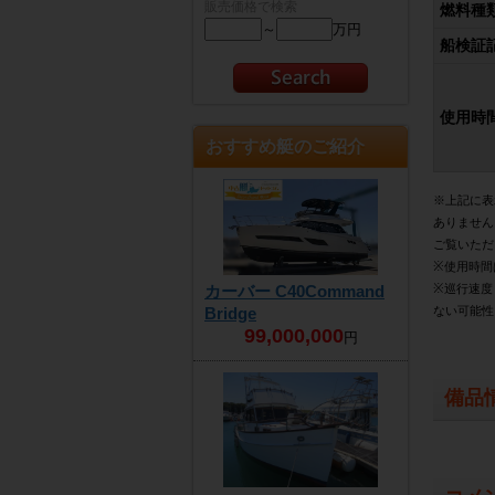
販売価格で検索
燃料種
～
万円
船検証
使用時
おすすめ艇のご紹介
※上記に表
ありません
ご覧いただ
※使用時間
カーバー C40Command
※巡行速度
Bridge
ない可能性
99,000,000
円
備品