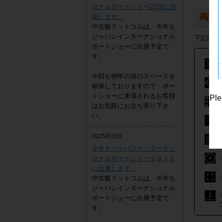
ョナルボートショー2026に出
掲載
展します。
中古艇ドットコムは、今年も
ジャパンインターナショナル
下記の写
ボートショーに出展予定で
す。
ヤンマー DE30EZ
4,300,000
円
今回も例年の倍のスペースを
確保しておりますので、ボー
トショーに来場されるお客様
Ple
はお気軽にお立ち寄り下さ
い。
2025/03/10
今年もジャパンインターナシ
ョナルボートショー２０２５
に出展します。
中古艇ドットコムは、今年も
ジャパンインターナショナル
ボートショーに出展予定で
す。