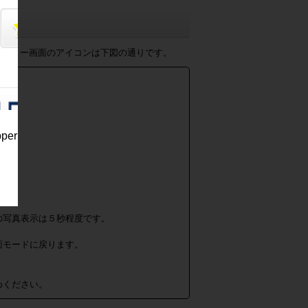
ャラリー画面のアイコンは下図の通りです。
。
pper
の写真表示は５秒程度です。
面モードに戻ります。
めください。