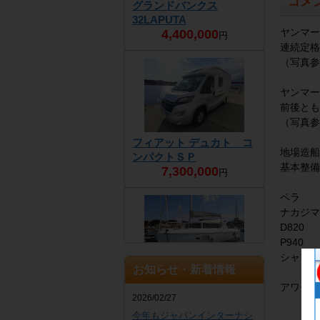
コメ
グランドバンクス
32LAPUTA
ヤンマー
4,400,000
円
連続定格
（写真参
ヤンマー
前後とも
（写真参
フィアット デュカト コ
地場造船
ンパクトＳＰ
基本整備
7,300,000
円
ペラ
ナカジマ
D820
P940
シャフト
お知らせ・新着情報
ラグーン 421
アワーメ
商談中
2026/02/27
今年もジャパンインターナシ