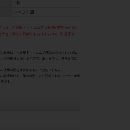
1基
シャフト船
ており、中古艇ドットコムでは実使用時間かどうか
と大きく異なる可能性もありますのでご注意下さ
どの数値は、中古艇ドットコムで確認を取ったものでは
違いの可能性もありますので、あくまでも、参考までに
際の使用時間を補償するものではありません。
様の記憶違いや、船の状態により記載されたスピードが出
同様です。