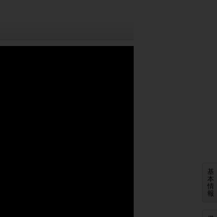
基
本
情
報