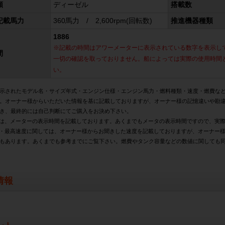
類
ディーゼル
搭載数
記載馬力
360馬力 / 2,600rpm(回転数)
推進機器種類
1886
※記載の時間はアワーメーターに表示されている数字を表示し
間
一切の確認を取っておりません。船によっては実際の使用時間
い。
示されたモデル名・サイズ年式・エンジン仕様・エンジン馬力・燃料種類・速度・燃費な
。オーナー様からいただいた情報を基に記載しておりますが、オーナー様の記憶違いや勘
き、最終的には自己判断にてご購入をお決め下さい。
は、メーターの表示時間を記載しております。あくまでもメータの表示時間ですので、実
・最高速度に関しては、オーナー様からお聞きした速度を記載しておりますが、オーナー
もあります。あくまでも参考までにご覧下さい。燃費やタンク容量などの数値に関しても
情報