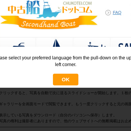
艇写真
真いずれかをクリックすると、大きなギャラリー画面でご確認頂けます。ギ
上記ボタン、又は余白の黒背景(どこでも可)をクリックで元の画面に戻れます
左右の矢印クリックで次の写真へスライドします。
ase select your preferred language from the pull-down on the u
下に並んでいるサムネイル（小さい写真）を消したい場合
left corner.
写真の一部分を拡大、または縮小したい場合にクリックしてください。
OK
写真を拡大しすぎた場合に、元の写真の倍率（等倍）に戻します。
クリックすると、写真を自動で次に送るスライドショーが開始します。１枚
ギャラリーを全画面モードで閲覧できます。もう一度クリックすると元の画
表示している写真をダウンロード（自分のパソコンへ保存）します。
写真の権利は撮影者にありますので、他のウェブサイトへの無断掲載はお止