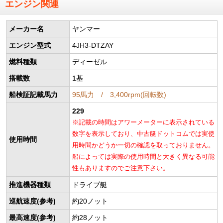
エンジン関連
メーカー名
ヤンマー
エンジン型式
4JH3-DTZAY
燃料種類
ディーゼル
搭載数
1基
船検証記載馬力
95馬力 / 3,400rpm(回転数)
229
※記載の時間はアワーメーターに表示されている
数字を表示しており、中古艇ドットコムでは実使
使用時間
用時間かどうか一切の確認を取っておりません。
船によっては実際の使用時間と大きく異なる可能
性もありますのでご注意下さい。
推進機器種類
ドライブ艇
巡航速度(参考)
約20ノット
最高速度(参考)
約28ノット