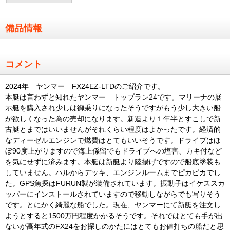
備品情報
コメント
2024年 ヤンマー FX24EZ-LTDのご紹介です。
本艇は言わずと知れたヤンマー トップラン24です。マリーナの展
示艇を購入され少しは御乗りになったそうですがもう少し大きい船
が欲しくなった為の売却になります。新造より１年半とすこしで新
古艇とまではいいませんがそれくらい程度はよかったです。経済的
なディーゼルエンジンで燃費はとてもいいそうです。ドライブはほ
ぼ90度上がりますので海上係留でもドライブへの塩害、カキ付など
を気にせずに済みます。本艇は新艇より陸揚げですので船底塗装も
していません。ハルからデッキ、エンジンルームまでピカピカでし
た。GPS魚探はFURUN製が装備されています。振動子はイケススカ
ッパーにインストールされていますので移動しながらでも写りそう
です。とにかく綺麗な船でした。現在、ヤンマーにて新艇を注文し
ようとすると1500万円程度かかるそうです。それではとても手が出
ないが高年式のFX24をお探しのかたにはとてもお値打ちの船だと思