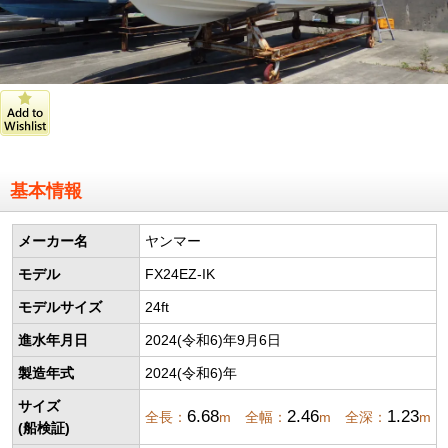
基本情報
メーカー名
ヤンマー
モデル
FX24EZ-IK
モデルサイズ
24ft
進水年月日
2024(令和6)年9月6日
製造年式
2024(令和6)年
サイズ
6.68
2.46
1.23
全長：
m 全幅：
m 全深：
m
(船検証)