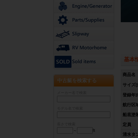
基本
商品名
中古艇を検索する
サイズ(
メーカー名で検索
登録年
航行区
モデル名で検索
船底塗
長さで検索
定員
～
ft
清水タ