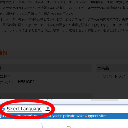
示されたモデル名・サイズ年式・エンジン仕様・エンジン馬力・燃料種類・速度・燃費な
。オーナー様からいただいた情報を基に記載しておりますが、オーナー様の記憶違いや勘
き、最終的には自己判断にてご購入をお決め下さい。
は、メーターの表示時間を記載しております。あくまでもメータの表示時間ですので、実
・最高速度に関しては、オーナー様からお聞きした速度を記載しておりますが、オーナー
もあります。あくまでも参考までにご覧下さい。燃費やタンク容量などの数値に関しても
情報
器
外装品
S魚探１
・ソフトトップ
ックス HE81GP2
品
備品(詳細未確認)