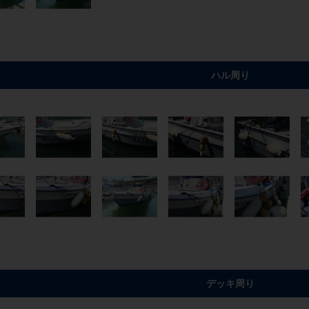
ハル周り
デッキ周り