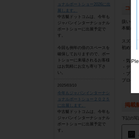
ョナルボートショー2026に出
コメ
展します。
中古艇ドットコムは、今年も
扱いやす
ジャパンインターナショナル
本艇は中
ボートショーに出展予定で
す。
ヤンマー DE30EZ
スズキ艇
4,300,000
円
初めての
今回も例年の倍のスペースを
確保しておりますので、ボー
トショーに来場されるお客様
・気にな
Ple
はお気軽にお立ち寄り下さ
・デッキ
い。
・プロペ
プロペラ
2025/03/10
今年もジャパンインターナシ
ョナルボートショー２０２５
掲載
に出展します。
中古艇ドットコムは、今年も
ジャパンインターナショナル
下記の写
ボートショーに出展予定で
す。