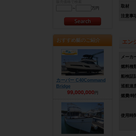
販売価格で検索
取材
～
万円
注意事
おすすめ艇のご紹介
エン
メーカ
燃料種
船検証
カーバー C40Command
Bridge
巡航速度
99,000,000
円
燃費/時
使用時