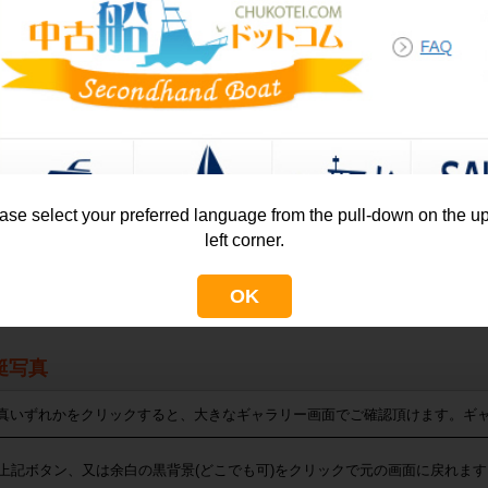
ント
い21ftクラスとして人気の高い スズキ EF210。
古艇ながら船体コンディションが良く、釣り・レジャーどちらにも使い
らしい軽快な走りと安定した船型で、
マイボートにも、釣り専用艇としても満足度の高い一艇です。
った点は、現在タコメーターが不調です
ase select your preferred language from the pull-down on the u
に塗装の跡がありますが、塗装が好きな方はローラー塗りすると一段と
left corner.
ラが潟で擦った跡がありました。しかしながら最高速は25knotをマー
を新調すると最高速は伸びそうな気がします。
OK
艇写真
真いずれかをクリックすると、大きなギャラリー画面でご確認頂けます。ギ
上記ボタン、又は余白の黒背景(どこでも可)をクリックで元の画面に戻れます