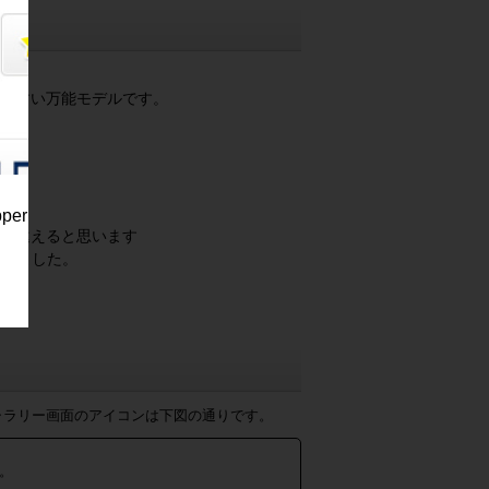
やすい万能モデルです。
pper
見違えると思います
クしました。
ャラリー画面のアイコンは下図の通りです。
。