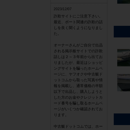
2023/12/07
詐欺サイトにご注意下さい。
最近、ボート関連の詐欺の話
しを良く聞くようになりまし
た。
オーナーさんがご自分で出品
される掲示板サイトでの詐欺
話しは２～３年前から出てお
りましたが、最近はショッピ
ングサイトを騙ったホームペ
ージに、ヤフオクや中古艇ド
ットコムから取った写真や情
報を掲載し、通常価格の半額
以下で出品し、購入しようと
した方のお金やクレジットカ
ード番号を騙し取るホームペ
ージがいくつか確認されてお
ります。
中古艇ドットコムでは、ホー