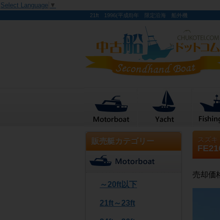
Select Language
▼
21ft 1996(平成8)年 限定沿海 船外機
スズキ
販売艇カテゴリー
FE21
売却価
～20ft以下
21ft～23ft