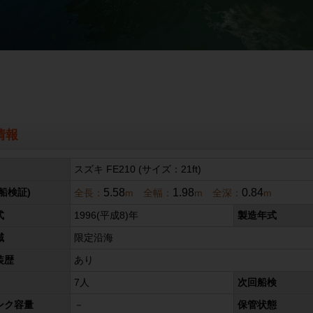
情報
スズキ FE210 (サイズ：21ft)
5.58
1.98
0.84
船検証)
全長：
m 全幅：
m 全深：
m
式
1996(平成8)年
製造年式
域
限定沿海
装歴
あり
7人
次回船検
ンク容量
－
保管状態