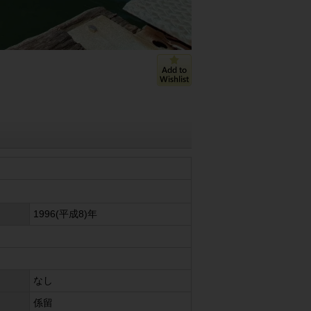
1996(平成8)年
なし
係留