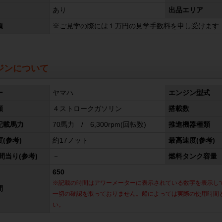
あり
出品エリア
項
※ご見学の際には１万円の見学手数料を申し受けます
ジンについて
ー
ヤマハ
エンジン型式
類
４ストロークガソリン
搭載数
記載馬力
70馬力 / 6,300rpm(回転数)
推進機器種類
(参考)
約17ノット
最高速度(参考)
間当り(参考)
－
燃料タンク容量
650
※記載の時間はアワーメーターに表示されている数字を表示し
間
一切の確認を取っておりません。船によっては実際の使用時間
い。