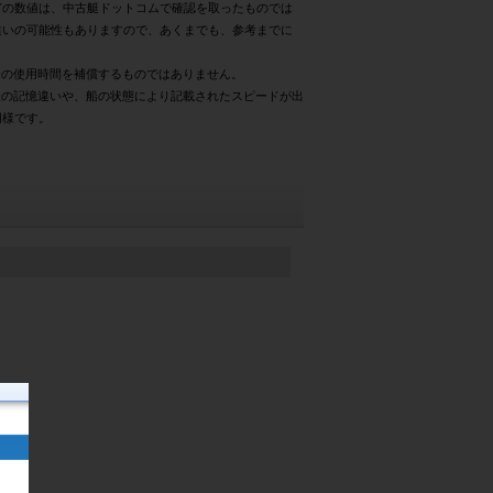
どの数値は、中古艇ドットコムで確認を取ったものでは
違いの可能性もありますので、あくまでも、参考までに
際の使用時間を補償するものではありません。
様の記憶違いや、船の状態により記載されたスピードが出
同様です。