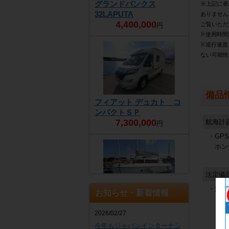
グランドバンクス
※上記に表
32LAPUTA
ありません
4,400,000
ご覧いただ
円
※使用時間
※巡行速度
ない可能性
備品
フィアット デュカト コ
ンパクトＳＰ
7,300,000
航海計
円
・GP
ホンデ
法定備
・法定
お知らせ・新着情報
ラグーン 421
商談中
2026/02/27
今年もジャパンインターナシ