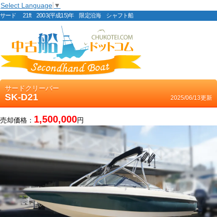
Select Language
▼
サード 21ft 2003(平成15)年 限定沿海 シャフト船
サードクリーバー
SK-D21
2025/06/13更新
1,500,000
売却価格：
円