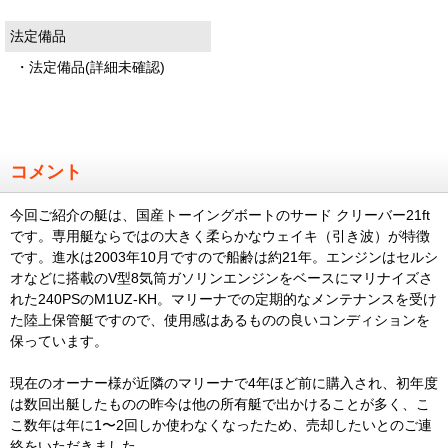
法定備品
・法定備品(詳細未確認)
コメント
今回ご紹介の艇は、国産トーイングボートのサード クリーバー21ft
です。専用艇ならではの大きく柔らかなウェイキ（引き波）が特徴
です。進水は2003年10月ですので船齢は約21年。エンジンはセルシ
オなどに搭載のV型8気筒ガソリンエンジンをベースにマリナイズさ
れた240PSのM1UZ-KH。マリーナでの定期的なメンテナンスを受け
た陸上保管艇ですので、使用感はあるものの良いコンディションを
保っています。
現在のオーナー様が近隣のマリーナで4年ほど前に購入され、初年度
は数回出艇したものの昨今は他の所有艇で出かけることが多く、こ
こ数年は年に1〜2回しか使わなくなったため、売却したいとのご連
絡をいただきました。