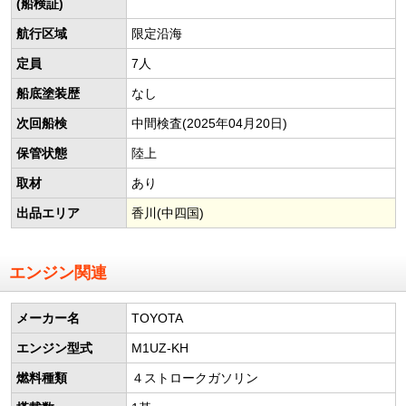
(船検証)
航行区域
限定沿海
定員
7人
船底塗装歴
なし
次回船検
中間検査(2025年04月20日)
保管状態
陸上
取材
あり
出品エリア
香川(中四国)
エンジン関連
メーカー名
TOYOTA
エンジン型式
M1UZ-KH
燃料種類
４ストロークガソリン