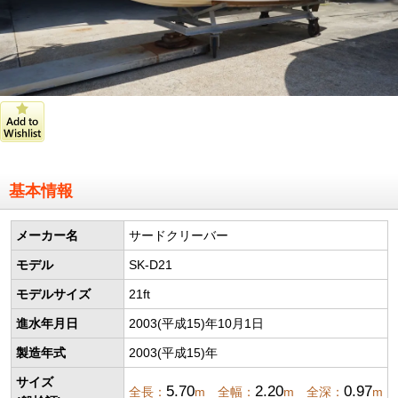
基本情報
メーカー名
サードクリーバー
モデル
SK-D21
モデルサイズ
21ft
進水年月日
2003(平成15)年10月1日
製造年式
2003(平成15)年
サイズ
5.70
2.20
0.97
全長：
m 全幅：
m 全深：
m