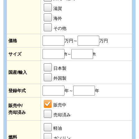
滋賀
海外
その他
価格
万円～
万円
サイズ
ft～
ft
日本製
国産/輸入
外国製
登録年式
年～
年
販売中
販売中/
売却済み
売却済み
軽油
燃料
ガソリン