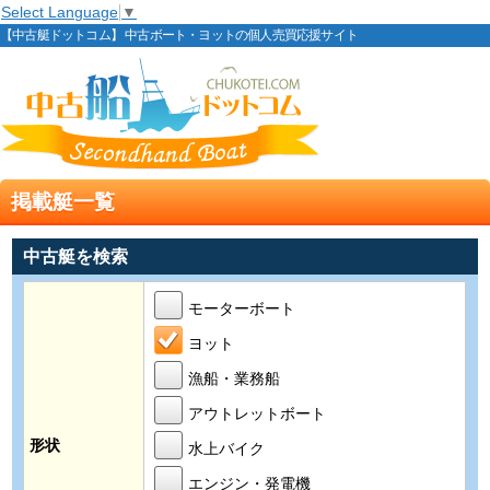
Select Language
▼
【中古艇ドットコム】 中古ボート・ヨットの個人売買応援サイト
掲載艇一覧
中古艇を検索
モーターボート
ヨット
漁船・業務船
アウトレットボート
形状
水上バイク
エンジン・発電機