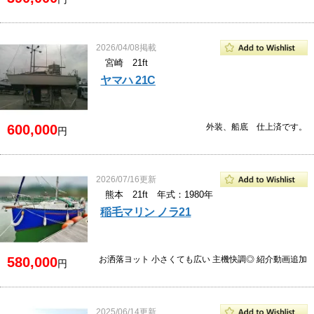
2026/04/08掲載
宮崎 21ft
ヤマハ 21C
600,000
外装、船底 仕上済です。
円
2026/07/16更新
熊本 21ft 年式：1980年
稲毛マリン ノラ21
580,000
お洒落ヨット 小さくても広い 主機快調◎ 紹介動画追加
円
2025/06/14更新