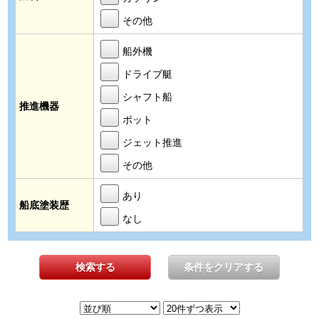
その他
船外機
ドライブ艇
シャフト船
推進機器
ポット
ジェット推進
その他
あり
船底塗装歴
なし
検索する
条件をクリアする