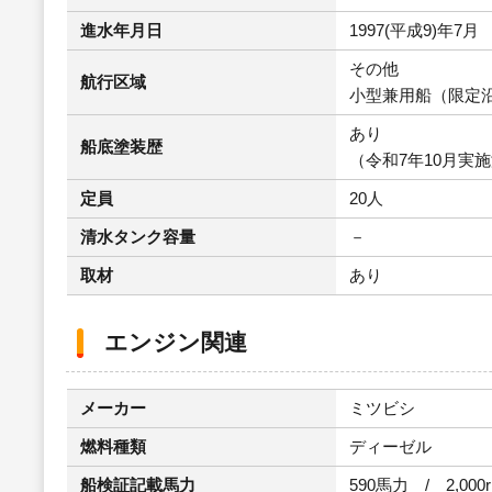
進水年月日
1997(平成9)年7月
その他
航行区域
小型兼用船（限定沿
あり
船底塗装歴
（令和7年10月実
定員
20人
清水タンク容量
－
取材
あり
エンジン関連
メーカー
ミツビシ
燃料種類
ディーゼル
船検証記載馬力
590馬力 / 2,000