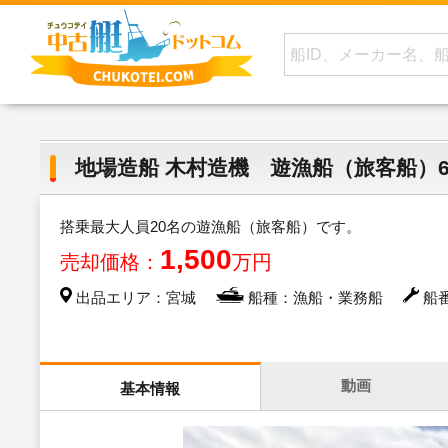
地場造船 木村造機 遊漁船（旅客船）60
搭乗最大人員20名の遊漁船（旅客船）です。
1,500
売却価格：
万円
出品エリア：宮城
船種：漁船・業務船
船番
動画
基本情報