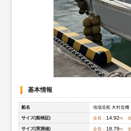
基本情報
船名
地場造船 木村造機 遊
14.92
サイズ(船検証)
全長：
m 
18.79
サイズ(実測値)
全長：
m 