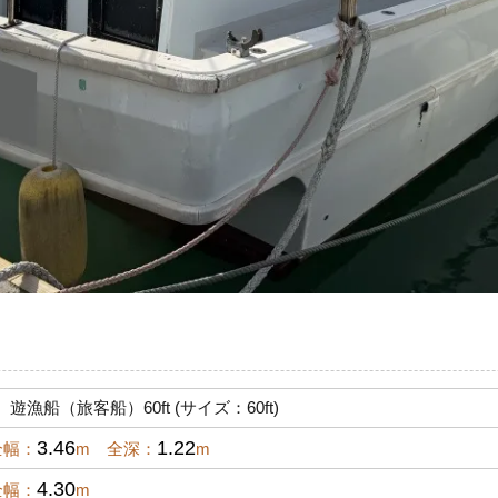
漁船（旅客船）60ft (サイズ：60ft)
3.46
1.22
全幅：
m 全深：
m
4.30
全幅：
m