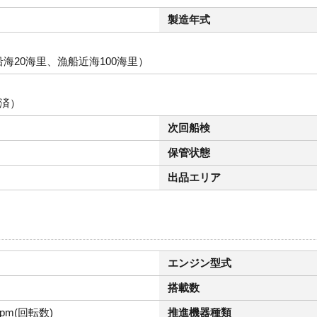
製造年式
海20海里、漁船近海100海里）
施済）
次回船検
保管状態
出品エリア
エンジン型式
搭載数
rpm(回転数)
推進機器種類