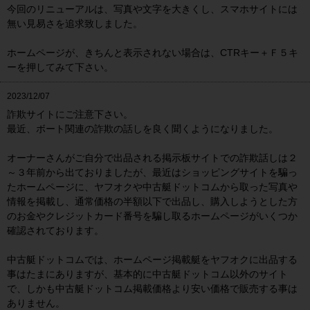
今回のリニューアルは、写真や文字を大きくし、スマホサイトには
無い見易さを追求致しました。
ホームページが、きちんと表示されない場合は、CTRキー＋Ｆ５キ
ーを押してみて下さい。
2023/12/07
詐欺サイトにご注意下さい。
最近、ボート関連の詐欺の話しを良く聞くようになりました。
オーナーさんがご自分で出品される掲示板サイトでの詐欺話しは２
～３年前から出ておりましたが、最近はショッピングサイトを騙っ
たホームページに、ヤフオクや中古艇ドットコムから取った写真や
情報を掲載し、通常価格の半額以下で出品し、購入しようとした方
のお金やクレジットカード番号を騙し取るホームページがいくつか
確認されております。
中古艇ドットコムでは、ホームページ掲載艇をヤフオクに出品する
事はたまにありますが、基本的に中古艇ドットコム以外のサイト
で、しかも中古艇ドットコム掲載価格より安い価格で販売する事は
ありません。