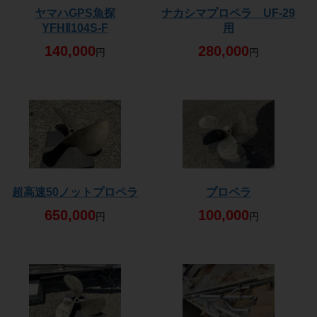
ヤマハGPS魚探
ナカシマプロペラ UF-29
YFHⅡ104S-F
用
140,000
280,000
円
円
超高速50ノットプロペラ
プロペラ
650,000
100,000
円
円