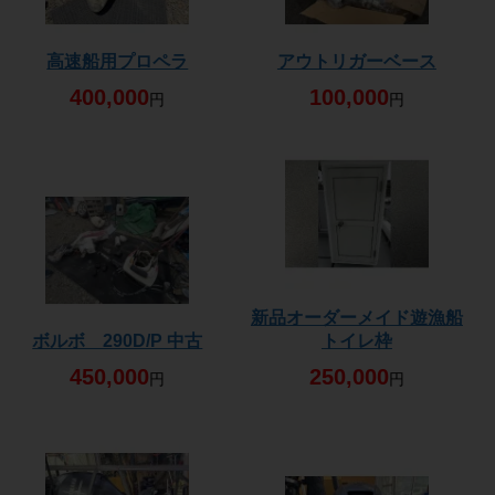
高速船用プロペラ
アウトリガーベース
400,000
100,000
円
円
新品オーダーメイド遊漁船
ボルボ 290D/P 中古
トイレ枠
450,000
250,000
円
円