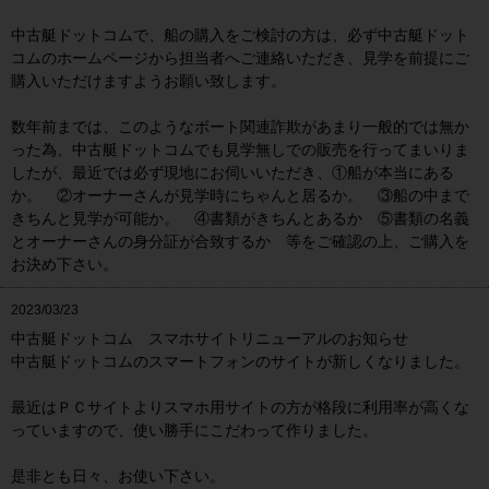
中古艇ドットコムで、船の購入をご検討の方は、必ず中古艇ドット
コムのホームページから担当者へご連絡いただき、見学を前提にご
購入いただけますようお願い致します。
数年前までは、このようなボート関連詐欺があまり一般的では無か
った為、中古艇ドットコムでも見学無しでの販売を行ってまいりま
したが、最近では必ず現地にお伺いいただき、①船が本当にある
か。 ②オーナーさんが見学時にちゃんと居るか。 ③船の中まで
きちんと見学が可能か。 ④書類がきちんとあるか ⑤書類の名義
とオーナーさんの身分証が合致するか 等をご確認の上、ご購入を
お決め下さい。
2023/03/23
中古艇ドットコム スマホサイトリニューアルのお知らせ
中古艇ドットコムのスマートフォンのサイトが新しくなりました。
最近はＰＣサイトよりスマホ用サイトの方が格段に利用率が高くな
っていますので、使い勝手にこだわって作りました。
是非とも日々、お使い下さい。