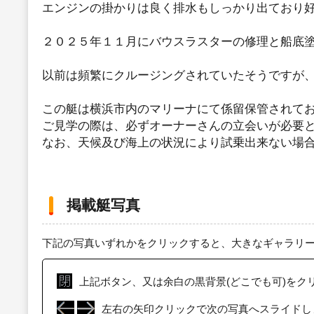
エンジンの掛かりは良く排水もしっかり出ており
２０２５年１１月にバウスラスターの修理と船底
以前は頻繁にクルージングされていたそうですが
この艇は横浜市内のマリーナにて係留保管されて
ご見学の際は、必ずオーナーさんの立会いが必要
なお、天候及び海上の状況により試乗出来ない場
掲載艇写真
下記の写真いずれかをクリックすると、大きなギャラリ
上記ボタン、又は余白の黒背景(どこでも可)をク
左右の矢印クリックで次の写真へスライドし