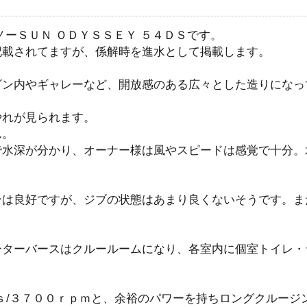
ノーＳＵＮ ＯＤＹＳＳＥＹ ５４ＤＳです。
記載されてますが、係解時を進水として掲載します。
ビン内やギャレーなど、開放感のある広々とした造りになっ
やれが見られます。
ん。
で水深が分かり、オーナー様は風やスピードは感覚で十分。
ンは良好ですが、ジブの状態はあまり良くないそうです。ま
ーターバースはクルールームになり、各室内に個室トイレ・
ｓ/３７００ｒｐｍと、余裕のパワーを持ちロングクルージ