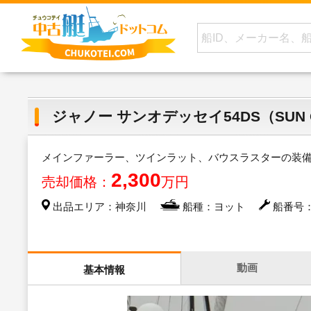
ジャノー サンオデッセイ54DS（SUN O
メインファーラー、ツインラット、バウスラスターの装
2,300
売却価格：
万円
出品エリア：神奈川
船種：ヨット
船番号：1
動画
基本情報