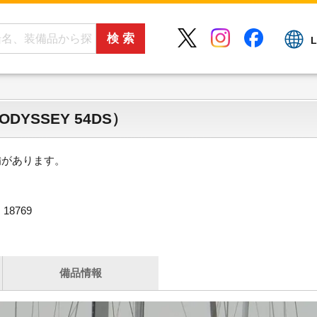
L
DYSSEY 54DS）
備があります。
8769
備品情報