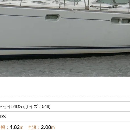
イ54DS (サイズ：54ft)
4DS
4.82
2.08
全幅：
m 全深：
m