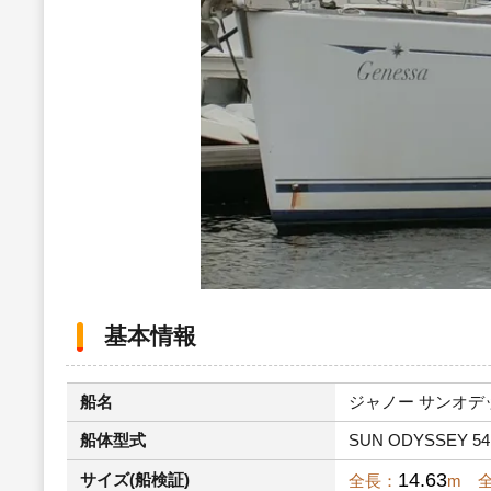
基本情報
船名
ジャノー サンオデッセ
船体型式
SUN ODYSSEY 5
14.63
サイズ(船検証)
全長：
m 