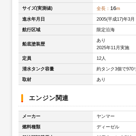
16
サイズ(実測値)
全長：
m
進水年月日
2005(平成17)年3月
航行区域
限定沿海
あり
船底塗装歴
2025年11月実施
定員
12人
清水タンク容量
約タンク3個で970
取材
あり
エンジン関連
メーカー
ヤンマー
燃料種類
ディーゼル