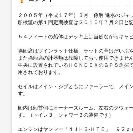
２００５年（平成１７年）３月 係解 進水のジャ
船検証の第１回定期検査は２０１５年７月２日と
５４フィートの船体はデッキ上は当然ながらキャ
操船席はツインラット仕様。ラットの革はだいぶ
また操船席の計器類は故障しており使用できませ
中央に設置されているＨＯＮＤＥＸのＧＰＳ魚探
用されております。
セイルはメイン・ジブともにファーラーで、メイ
す。
船内は船首側にオーナーズルーム、左右のクウォ
す。（トイレ３、シャワー３の装備です）
エンジンはヤンマー「４ＪＨ３-ＨＴＥ」 ９２ｐ