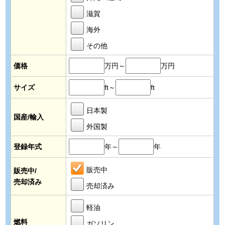
滋賀
海外
その他
価格
万円～
万円
サイズ
ft～
ft
日本製
国産/輸入
外国製
登録年式
年～
年
販売中
販売中/
売却済み
売却済み
軽油
燃料
ガソリン