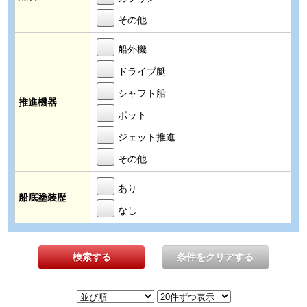
その他
船外機
ドライブ艇
シャフト船
推進機器
ポット
ジェット推進
その他
あり
船底塗装歴
なし
検索する
条件をクリアする