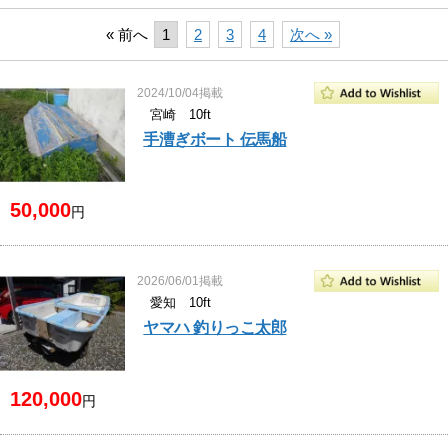
« 前へ
1
2
3
4
次へ »
2024/10/04掲載
宮崎 10ft
手漕ぎボート 伝馬船
50,000
円
2026/06/01掲載
愛知 10ft
ヤマハ 釣りっこ太郎
120,000
円