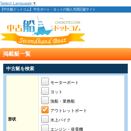
Select Language
▼
【中古艇ドットコム】 中古ボート・ヨットの個人売買応援サイト
掲載艇一覧
中古艇を検索
モーターボート
ヨット
漁船・業務船
アウトレットボート
形状
水上バイク
エンジン・発電機