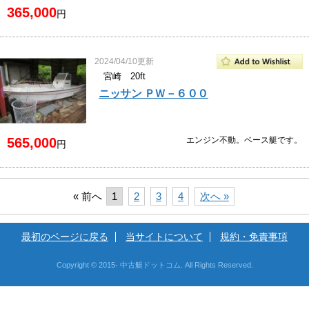
365,000
円
2024/04/10更新
宮崎 20ft
ニッサン ＰＷ－６００
565,000
エンジン不動。ベース艇です。
円
« 前へ
1
2
3
4
次へ »
最初のページに戻る
当サイトについて
規約・免責事項
Copyright © 2015- 中古艇ドットコム. All Rights Reserved.