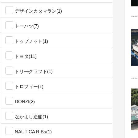
デザインカタマラン(1)
トーハツ(7)
トップノット(1)
トヨタ(11)
トリ―クラフト(1)
トロフィー(1)
DONZI(2)
なかよし造船(1)
NAUTICA RIBs(1)