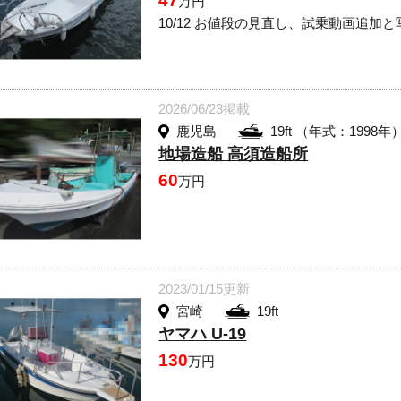
47
万円
10/12 お値段の見直し、試乗動画追
2026/06/23掲載
鹿児島
19ft （年式：1998年
地場造船 高須造船所
60
万円
2023/01/15更新
宮崎
19ft
ヤマハ U-19
130
万円