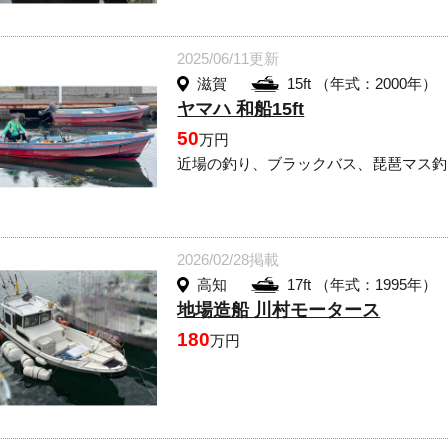
2025/06/11更新
滋賀
15ft （年式：2000年）
ヤマハ 和船15ft
50
万円
近場の釣り、ブラックバス、琵琶マス釣
2026/02/28掲載
高知
17ft （年式：1995年）
地場造船 川村モータース
180
万円