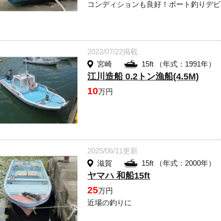
コンディションも良好！ボート釣りデビ
2022/07/22掲載
宮崎
15ft （年式：1991年）
江川造船 0.2トン漁船(4.5M)
10
万円
2025/06/11更新
滋賀
15ft （年式：2000年）
ヤマハ 和船15ft
25
万円
近場の釣りに