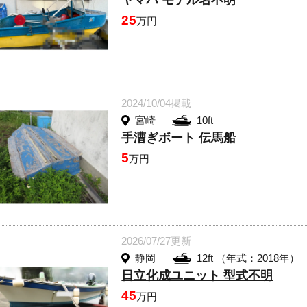
ヤマハ モデル名不明
25
万円
2024/10/04掲載
宮崎
10ft
手漕ぎボート 伝馬船
5
万円
2026/07/27更新
静岡
12ft （年式：2018年）
日立化成ユニット 型式不明
45
万円