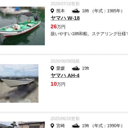
2026/07/16更新
熊本
18ft （年式：1985年）
ヤマハ W-18
26
万円
扱いやすい18ft和船。ステアリング仕
2026/06/08掲載
愛媛
19ft
ヤマハ AH-4
10
万円
2025/06/10更新
宮崎
19ft （年式：1990年）