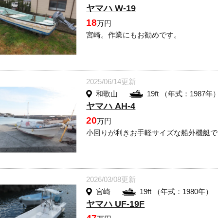
ヤマハ W-19
18
万円
宮崎。作業にもお勧めです。
2025/06/14更新
和歌山
19ft （年式：1987年
ヤマハ AH-4
20
万円
小回りが利きお手軽サイズな船外機艇で
2026/03/08更新
宮崎
19ft （年式：1980年）
ヤマハ UF-19F