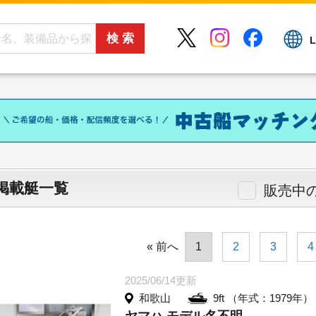
L
掲載艇一覧
販売中
« 前へ
1
2
3
4
2025/06/14更新
和歌山
9ft （年式：1979年）